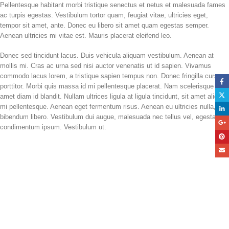
Pellentesque habitant morbi tristique senectus et netus et malesuada fames
ac turpis egestas. Vestibulum tortor quam, feugiat vitae, ultricies eget,
tempor sit amet, ante. Donec eu libero sit amet quam egestas semper.
Aenean ultricies mi vitae est. Mauris placerat eleifend leo.
Donec sed tincidunt lacus. Duis vehicula aliquam vestibulum. Aenean at
mollis mi. Cras ac urna sed nisi auctor venenatis ut id sapien. Vivamus
commodo lacus lorem, a tristique sapien tempus non. Donec fringilla cursus
porttitor. Morbi quis massa id mi pellentesque placerat. Nam scelerisque sit
amet diam id blandit. Nullam ultrices ligula at ligula tincidunt, sit amet aliquet
mi pellentesque. Aenean eget fermentum risus. Aenean eu ultricies nulla, id
bibendum libero. Vestibulum dui augue, malesuada nec tellus vel, egestas
condimentum ipsum. Vestibulum ut.